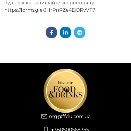
будь ласка, залишайте звернення тут
https://forms.gle/JHrPnRZe4EiQRvVT7
org@ffdu.com.ua
+380500568355