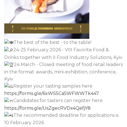
The best of the best - to the table!
24-25 February 2026 - VIІI Favorite Food &
Drinks together with II Food Industry Solutions, Kyiv
24 March - Closed meeting of food retail leaders
in the format: awards, mini-exhibition, conference,
Kyiv
Register your tasting samples here
https://forms.gle/6xWS5Ca5WFWWTk447
Candidates for tasters can register here
https://forms.gle/UsZgecRVDx4QefjY8
The recommended deadline for applications is
10 February 2026