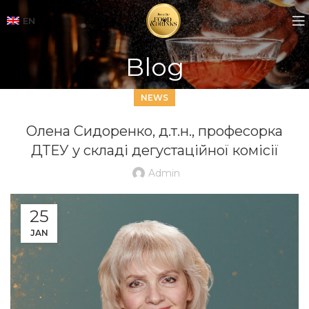
EN
Blog
NEWS
Олена Сидоренко, д.т.н., професорка
ДТЕУ у складі дегустаційної комісії
Admin
25
JAN