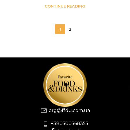
CONTINUE READING
1
2
org@ffdu.com.ua
+380500568355