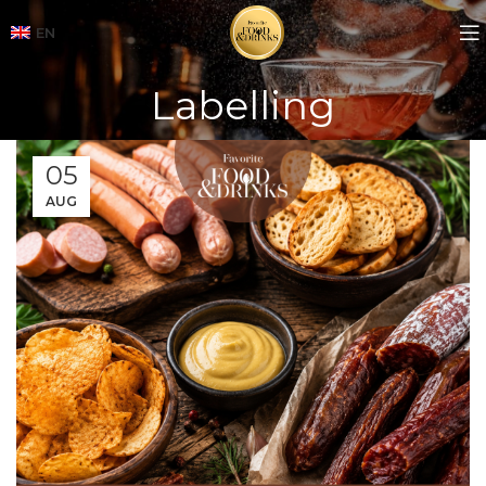
EN
Labelling
05
AUG