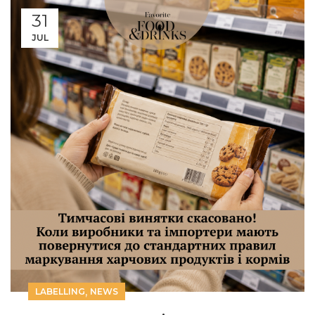
31
JUL
,
LABELLING
NEWS