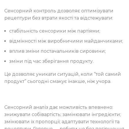
Сенсорний контроль дозволяє оптимізувати
рецептури без втрати якості та відстежувати:
стабільність сенсорики між партіями;
відмінності між виробничими майданчиками;
вплив зміни постачальників сировини;
зміни під час зберігання продукту.
Це дозволяє уникати ситуацій, коли “той самий
продукт” сьогодні смакує інакше, ніж учора.
Сенсорний аналіз дає можливість впевнено:
знижувати собівартість; замінювати інгредієнти;
змінювати їх пропорції; адаптувати технології та
рецептури. Головне — робити це без погіршення