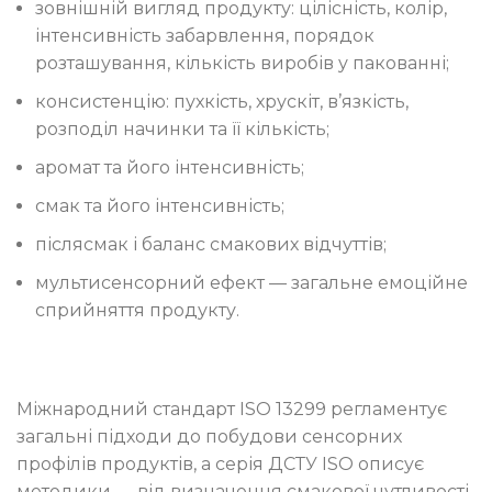
зовнішній вигляд продукту: цілісність, колір,
інтенсивність забарвлення, порядок
розташування, кількість виробів у пакованні;
консистенцію: пухкість, хрускіт, в’язкість,
розподіл начинки та її кількість;
аромат та його інтенсивність;
смак та його інтенсивність;
післясмак і баланс смакових відчуттів;
мультисенсорний ефект — загальне емоційне
сприйняття продукту.
Міжнародний стандарт ISO 13299 регламентує
загальні підходи до побудови сенсорних
профілів продуктів, а серія ДСТУ ISO описує
методики — від визначення смакової чутливості