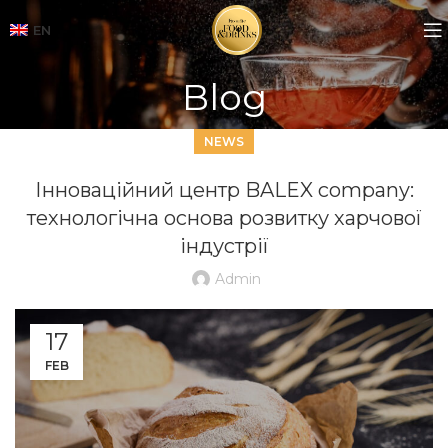
EN
Blog
NEWS
Інноваційний центр BALEX company:
технологічна основа розвитку харчової
індустрії
Admin
17
FEB