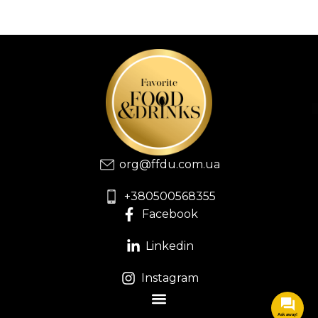
org@ffdu.com.ua
+380500568355
Facebook
Linkedin
Instagram
Ask away!